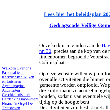
Lees hier het beleidsplan 20
Gedragscode Veilige Gem
__________________________
Onze kerk is te vinden aan de
Hav
nr. 30
, precies aan de kop van de 
lindenbomen begroeide Voorstraat
Colijnsplaat.
Welkom
Over ons
Pastoraal team
Op deze website willen wij u inf
Kerkdiensten
Kijken
over alle activiteiten die binnen o
en Luisteren
gemeente worden ontplooid. We 
Agendapagina
deze informatie zo actueel mogelij
Activiteiten
Geschiedenis kerk
houden, zodat u van eventuele wi
Herdenkingsmonument
tijdig op de hoogte bent.
Financiën
Orgel
De
De activiteiten zijn beslist niet all
Thuishaven