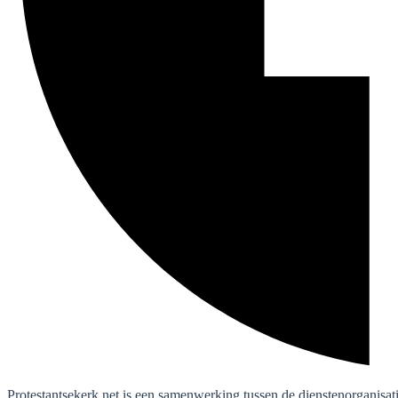
Protestantsekerk.net is een samenwerking tussen de dienstenorganisat