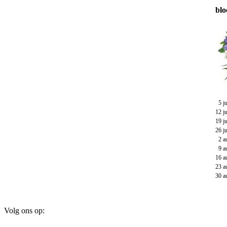
blo
5 ju
12 ju
19 j
26 j
2 au
9 au
16 a
23 a
30 a
Volg ons op: