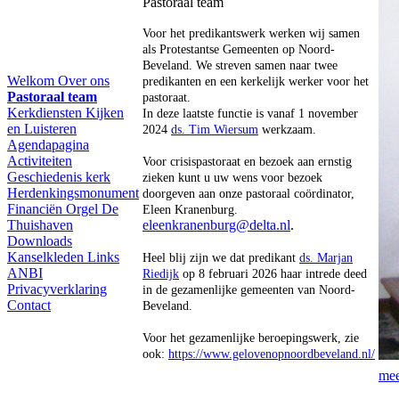
Pastoraal team
Voor het predikantswerk werken wij samen
als Protestantse Gemeenten op Noord-
Beveland. We streven samen naar twee
Welkom
Over ons
predikanten en een kerkelijk werker voor het
Pastoraal team
pastoraat.
Kerkdiensten
Kijken
In deze laatste functie is vanaf 1 november
en Luisteren
2024
ds. Tim Wiersum
werkzaam.
Agendapagina
Activiteiten
Voor crisispastoraat en bezoek aan ernstig
Geschiedenis kerk
zieken kunt u uw wens voor bezoek
Herdenkingsmonument
doorgeven aan onze pastoraal coördinator,
Financiën
Orgel
De
Eleen Kranenburg.
Thuishaven
eleenkranenburg@delta.nl
.
Downloads
Kanselkleden
Links
Heel blij zijn we dat predikant
ds. Marjan
ANBI
Riedijk
op 8 februari 2026 haar intrede deed
Privacyverklaring
in de gezamenlijke gemeenten van Noord-
Contact
Beveland.
Voor het gezamenlijke beroepingswerk, zie
ook:
https://www.gelovenopnoordbeveland.nl/
mee