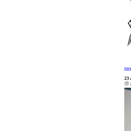
mee
23 