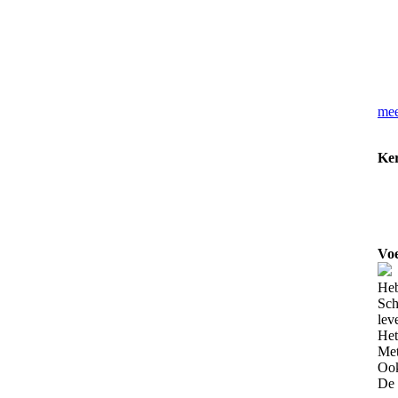
mee
Ker
Voe
Heb
Sch
lev
Het
Met
Ook
De 