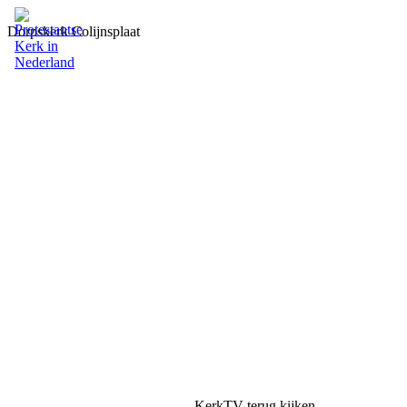
Dorpskerk Colijnsplaat
KerkTV terug kijken