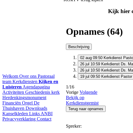
Kijk hier 
Welkom
Over ons
Pastoraal
team
Kerkdiensten
Kijken en
Luisteren
Agendapagina
Activiteiten
Geschiedenis kerk
Herdenkingsmonument
Financiën
Orgel
De
Thuishaven
Downloads
Kanselkleden
Links
ANBI
Privacyverklaring
Contact