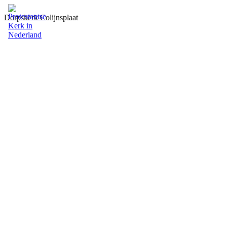
Dorpskerk Colijnsplaat